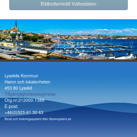
Båtbottentvätt Valbodalen
Lysekils Kommun
Hamn och lokalenheten
453 80 Lysekil
Tillgänglighetsredogörelse
Org.nr:212000-1389
E-post:
gasthamn@lysekil.se
+46(0)523-61 30 63
Betal och bokningssystem från
Hamnsystem.se