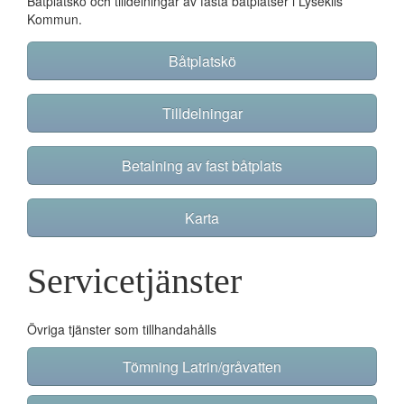
Båtplatskö och tilldelningar av fasta båtplatser i Lysekils
Kommun.
Båtplatskö
Tilldelningar
Betalning av fast båtplats
Karta
Servicetjänster
Övriga tjänster som tillhandahålls
Tömning Latrin/gråvatten