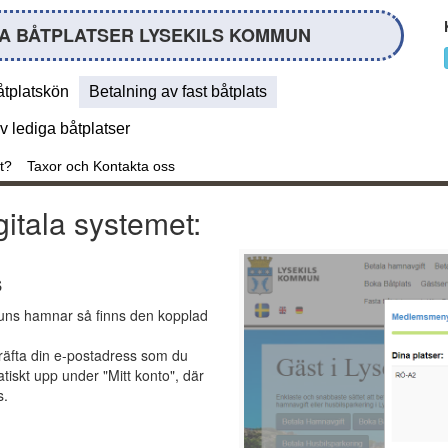
A BÅTPLATSER LYSEKILS KOMMUN
åtplatskön
Betalning av fast båtplats
av lediga båtplatser
t?
Taxor och Kontakta oss
gitala systemet:
s
muns hamnar så finns den kopplad
räfta din e-postadress som du
iskt upp under "Mitt konto", där
s.