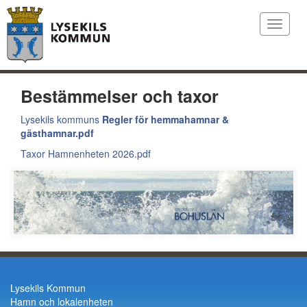
Toggle
navigat
Bestämmelser och taxor
Lysekils kommuns
Regler för hemmahamnar &
gästhamnar.pdf
Taxor Hamnenheten 2026.pdf
Lysekils Kommun
Hamn och lokalenheten