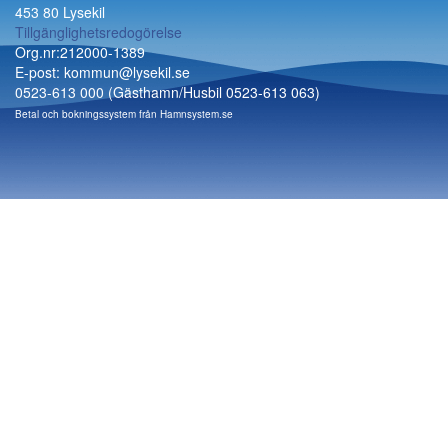
453 80 Lysekil
Tillgänglighetsredogörelse
Org.nr:212000-1389
E-post: kommun@lysekil.se
0523-613 000 (Gästhamn/Husbil 0523-613 063)
Betal och bokningssystem från
Hamnsystem.se