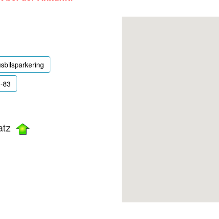
sbilsparkering
3-83
atz